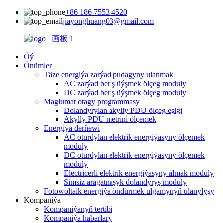
+86 186 7553 4520
jiayonghuang03@gmail.com
Öý
Önümler
Täze energiýa zarýad pudagyny ulanmak
AC zarýad beriş üýşmek ölçeg moduly
DC zarýad beriş üýşmek ölçeg moduly
Maglumat otagy programmasy
Dolandyrylan akylly PDU ölçeg eşigi
Akylly PDU metrini ölçemek
Energiýa derňewi
AC oturdylan elektrik energiýasyny ölçemek
moduly
DC oturdylan elektrik energiýasyny ölçemek
moduly
Electricerli elektrik energiýasyny almak moduly
Simsiz aragatnaşyk dolandyryş moduly
Fotowoltaik energiýa öndürmek ulgamynyň ulanylyşy
Kompaniýa
Kompaniýanyň tertibi
Kompaniýa habarlary