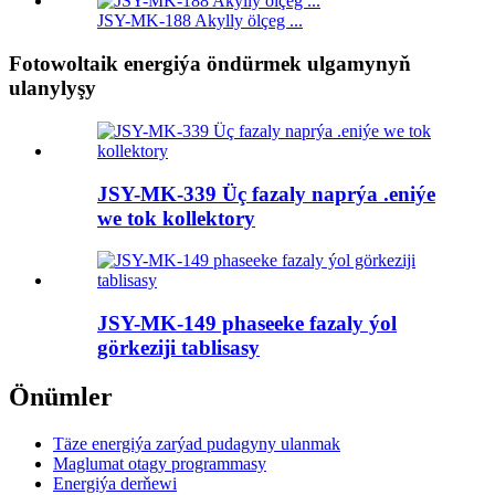
JSY-MK-188 Akylly ölçeg ...
Fotowoltaik energiýa öndürmek ulgamynyň
ulanylyşy
JSY-MK-339 Üç fazaly naprýa .eniýe
we tok kollektory
JSY-MK-149 phaseeke fazaly ýol
görkeziji tablisasy
Önümler
Täze energiýa zarýad pudagyny ulanmak
Maglumat otagy programmasy
Energiýa derňewi