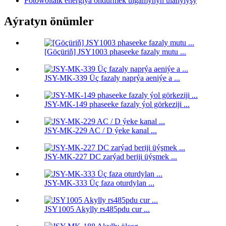
Fotowoltaik energiýa öndürmek ulgamynyň ulanylyşy
Aýratyn önümler
[Göçüriň] JSY1003 phaseeke fazaly mutu ...
JSY-MK-339 Üç fazaly naprýa aeniýe a ...
JSY-MK-149 phaseeke fazaly ýol görkeziji ...
JSY-MK-229 AC / D ýeke kanal ...
JSY-MK-227 DC zarýad beriji üýşmek ...
JSY-MK-333 Üç faza oturdylan ...
JSY1005 Akylly rs485pdu cur ...