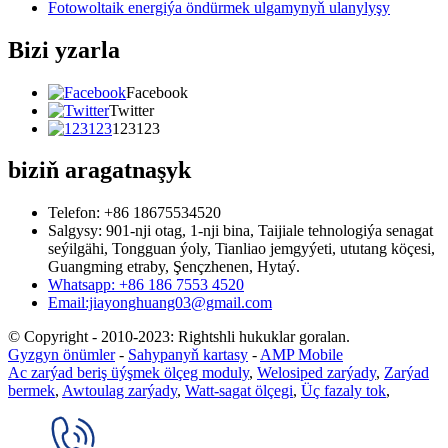
Fotowoltaik energiýa öndürmek ulgamynyň ulanylyşy
Bizi yzarla
Facebook
Twitter
123123
biziň aragatnaşyk
Telefon: +86 18675534520
Salgysy: 901-nji otag, 1-nji bina, Taijiale tehnologiýa senagat
seýilgähi, Tongguan ýoly, Tianliao jemgyýeti, ututang köçesi,
Guangming etraby, Şençzhenen, Hytaý.
Whatsapp: +86 186 7553 4520
Email:jiayonghuang03@gmail.com
© Copyright - 2010-2023: Rightshli hukuklar goralan.
Gyzgyn önümler
-
Sahypanyň kartasy
-
AMP Mobile
Ac zarýad beriş üýşmek ölçeg moduly
,
Welosiped zarýady
,
Zarýad
bermek
,
Awtoulag zarýady
,
Watt-sagat ölçegi
,
Üç fazaly tok
,