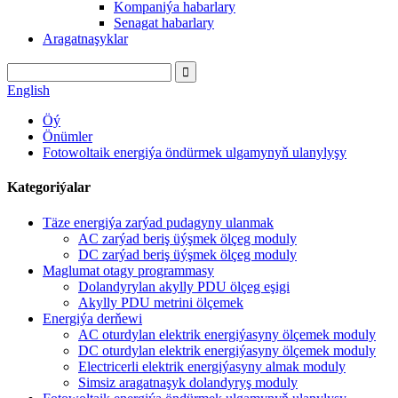
Kompaniýa habarlary
Senagat habarlary
Aragatnaşyklar
English
Öý
Önümler
Fotowoltaik energiýa öndürmek ulgamynyň ulanylyşy
Kategoriýalar
Täze energiýa zarýad pudagyny ulanmak
AC zarýad beriş üýşmek ölçeg moduly
DC zarýad beriş üýşmek ölçeg moduly
Maglumat otagy programmasy
Dolandyrylan akylly PDU ölçeg eşigi
Akylly PDU metrini ölçemek
Energiýa derňewi
AC oturdylan elektrik energiýasyny ölçemek moduly
DC oturdylan elektrik energiýasyny ölçemek moduly
Electricerli elektrik energiýasyny almak moduly
Simsiz aragatnaşyk dolandyryş moduly