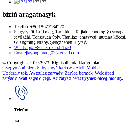
123123
biziň aragatnaşyk
Telefon: +86 18675534520
Salgysy: 901-nji otag, 1-nji bina, Taijiale tehnologiýa senagat
seýilgähi, Tongguan ýoly, Tianliao jemgyýeti, ututang köçesi,
Guangming etraby, Şençzhenen, Hytaý.
Whatsapp: +86 186 7553 4520
Email:jiayonghuang03@gmail.com
© Copyright - 2010-2023: Rightshli hukuklar goralan.
Gyzgyn önümler
-
Sahypanyň kartasy
-
AMP Mobile
Üç fazaly tok
,
Awtoulag zarýady
,
Zarýad bermek
,
Welosiped
zarýady
,
Watt-sagat ölçegi
,
Ac zarýad beriş üýşmek ölçeg moduly
,
Telefon
Tel