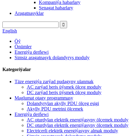
Kompaniýa habarlary
Senagat habarlary
Aragatnaşyklar
English
Öý
Önümler
Energiýa derňewi
Simsiz aragatnaşyk dolandyryş moduly
Kategoriýalar
Täze energiýa zarýad pudagyny ulanmak
AC zarýad beriş üýşmek ölçeg moduly
DC zarýad beriş üýşmek ölçeg moduly
Maglumat otagy programmasy
Dolandyrylan akylly PDU ölçeg eşigi
Akylly PDU metrini ölçemek
Energiýa derňewi
AC oturdylan elektrik energiýasyny ölçemek moduly
DC oturdylan elektrik energiýasyny ölçemek moduly
Electricerli elektrik energiýasyny almak moduly