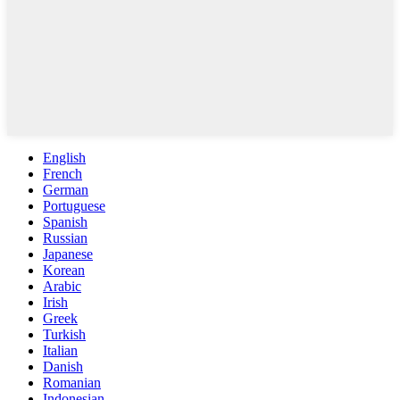
English
French
German
Portuguese
Spanish
Russian
Japanese
Korean
Arabic
Irish
Greek
Turkish
Italian
Danish
Romanian
Indonesian