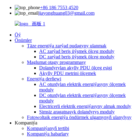
+86 186 7553 4520
jiayonghuang03@gmail.com
Öý
Önümler
Täze energiýa zarýad pudagyny ulanmak
AC zarýad beriş üýşmek ölçeg moduly
DC zarýad beriş üýşmek ölçeg moduly
Maglumat otagy programmasy
Dolandyrylan akylly PDU ölçeg eşigi
Akylly PDU metrini ölçemek
Energiýa derňewi
AC oturdylan elektrik energiýasyny ölçemek
moduly
DC oturdylan elektrik energiýasyny ölçemek
moduly
Electricerli elektrik energiýasyny almak moduly
Simsiz aragatnaşyk dolandyryş moduly
Fotowoltaik energiýa öndürmek ulgamynyň ulanylyşy
Kompaniýa
Kompaniýanyň tertibi
Kompaniýa habarlary