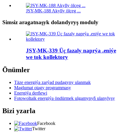
JSY-MK-188 Akylly ölçeg ...
Simsiz aragatnaşyk dolandyryş moduly
JSY-MK-339 Üç fazaly naprýa .eniýe
we tok kollektory
Önümler
Täze energiýa zarýad pudagyny ulanmak
Maglumat otagy programmasy
Energiýa derňewi
Fotowoltaik energiýa öndürmek ulgamynyň ulanylyşy
Bizi yzarla
Facebook
Twitter