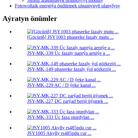
Simsiz aragatnaşyk dolandyryş moduly
Fotowoltaik energiýa öndürmek ulgamynyň ulanylyşy
Aýratyn önümler
[Göçüriň] JSY1003 phaseeke fazaly mutu ...
JSY-MK-339 Üç fazaly naprýa aeniýe a ...
JSY-MK-149 phaseeke fazaly ýol görkeziji ...
JSY-MK-229 AC / D ýeke kanal ...
JSY-MK-227 DC zarýad beriji üýşmek ...
JSY-MK-333 Üç faza oturdylan ...
JSY1005 Akylly rs485pdu cur ...