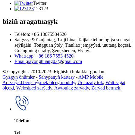
Twitter
123123
biziň aragatnaşyk
Telefon: +86 18675534520
Salgysy: 901-nji otag, 1-nji bina, Taijiale tehnologiýa senagat
seýilgähi, Tongguan ýoly, Tianliao jemgyýeti, ututang köçesi,
Guangming etraby, Şençzhenen, Hytaý.
Whatsapp: +86 186 7553 4520
Email:jiayonghuang03@gmail.com
© Copyright - 2010-2023: Rightshli hukuklar goralan.
Gyzgyn önümler
-
Sahypanyň kartasy
-
AMP Mobile
Ac zarýad beriş üýşmek ölçeg moduly
,
Üç fazaly tok
,
Watt-sagat
ölçegi
,
Welosiped zarýady
,
Awtoulag zarýady
,
Zarýad bermek
,
Telefon
Tel