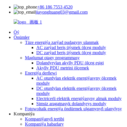
+86 186 7553 4520
jiayonghuang03@gmail.com
Öý
Önümler
Täze energiýa zarýad pudagyny ulanmak
AC zarýad beriş üýşmek ölçeg moduly
DC zarýad beriş üýşmek ölçeg moduly
Maglumat otagy programmasy
Dolandyrylan akylly PDU ölçeg eşigi
Akylly PDU metrini ölçemek
Energiýa derňewi
AC oturdylan elektrik energiýasyny ölçemek
moduly
DC oturdylan elektrik energiýasyny ölçemek
moduly
Electricerli elektrik energiýasyny almak moduly
Simsiz aragatnaşyk dolandyryş moduly
Fotowoltaik energiýa öndürmek ulgamynyň ulanylyşy
Kompaniýa
Kompaniýanyň tertibi
Kompaniýa habarlary