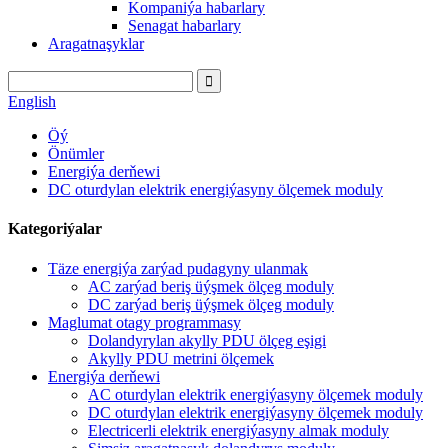
Kompaniýa habarlary
Senagat habarlary
Aragatnaşyklar
English
Öý
Önümler
Energiýa derňewi
DC oturdylan elektrik energiýasyny ölçemek moduly
Kategoriýalar
Täze energiýa zarýad pudagyny ulanmak
AC zarýad beriş üýşmek ölçeg moduly
DC zarýad beriş üýşmek ölçeg moduly
Maglumat otagy programmasy
Dolandyrylan akylly PDU ölçeg eşigi
Akylly PDU metrini ölçemek
Energiýa derňewi
AC oturdylan elektrik energiýasyny ölçemek moduly
DC oturdylan elektrik energiýasyny ölçemek moduly
Electricerli elektrik energiýasyny almak moduly