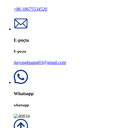
+86 18675534520
E-poçta
E-poçta
jiayonghuang03@gmail.com
Whatsapp
whatsapp