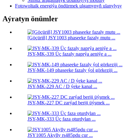
Simsiz aragatnaşyk dolandyryş moduly
Fotowoltaik energiýa öndürmek ulgamynyň ulanylyşy
Aýratyn önümler
[Göçüriň] JSY1003 phaseeke fazaly mutu ...
JSY-MK-339 Üç fazaly naprýa aeniýe a ...
JSY-MK-149 phaseeke fazaly ýol görkeziji ...
JSY-MK-229 AC / D ýeke kanal ...
JSY-MK-227 DC zarýad beriji üýşmek ...
JSY-MK-333 Üç faza oturdylan ...
JSY1005 Akylly rs485pdu cur ...