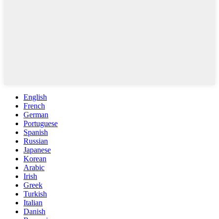
English
French
German
Portuguese
Spanish
Russian
Japanese
Korean
Arabic
Irish
Greek
Turkish
Italian
Danish