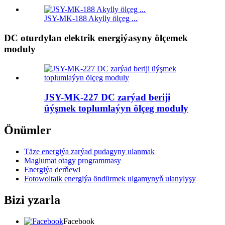
JSY-MK-188 Akylly ölçeg ...
DC oturdylan elektrik energiýasyny ölçemek
moduly
JSY-MK-227 DC zarýad beriji
üýşmek toplumlaýyn ölçeg moduly
Önümler
Täze energiýa zarýad pudagyny ulanmak
Maglumat otagy programmasy
Energiýa derňewi
Fotowoltaik energiýa öndürmek ulgamynyň ulanylyşy
Bizi yzarla
Facebook